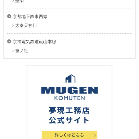
墨染
京都地下鉄東西線
太秦天神川
京福電気鉄道嵐山本線
蚕ノ社