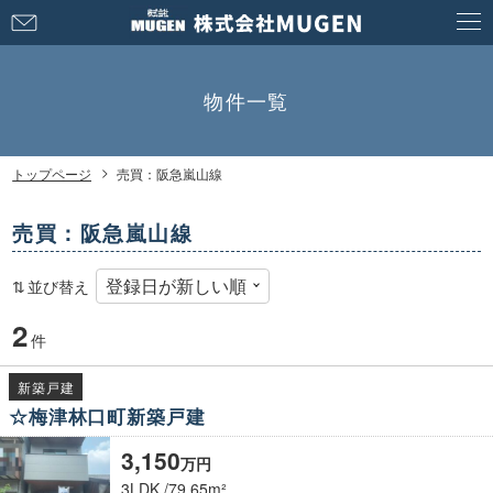
お
問
い
合
物件一覧
わ
せ
トップページ
売買：阪急嵐山線
売買：阪急嵐山線
並び替え
2
件
新築戸建
☆梅津林口町新築戸建
3,150
万
円
3LDK
79.65m²