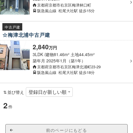
京都府京都市右京区梅津林口町
阪急嵐山線
松尾大社駅
徒歩15分
中古戸建
☆梅津北浦中古戸建
2,840
万
円
3LDK
建物81.46m² 土地44.45m²
築年月
2025年1月（築1年）
京都府京都市右京区梅津北浦町23-29
阪急嵐山線
松尾大社駅
徒歩18分
並び替え
2
件
前のページにもどる