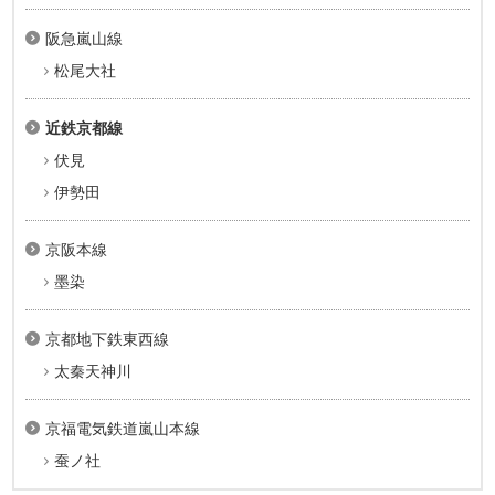
阪急嵐山線
松尾大社
近鉄京都線
伏見
伊勢田
京阪本線
墨染
京都地下鉄東西線
太秦天神川
京福電気鉄道嵐山本線
蚕ノ社